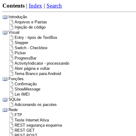
Contents
|
Index
|
Search
Introdução
Arquivos e Pastas
Injeção de código
Visual
Entry - tipos de TextBox
Stepper
Switch - Checkbox
Picker
ProgressBar
ActivityIndicator - processando
Abrir página e voltar
Tema Branco para Android
Funções
Confirmação
ShowMessage
Ler IMEI
SQLite
Adicionando os pacotes
Rede
FTP
Teste Internet Ativa
REST segurança esquema
REST GET
REST POST