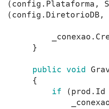
(config.Plataforma, 
(config.DiretorioDB
_conexao.Cr
}
public
void
Grav
{
if
(prod.Id
_conexa