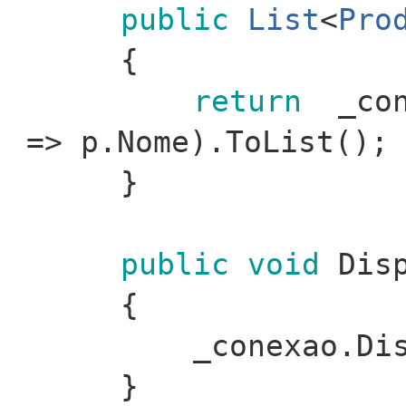
public
List
<
Pro
{
return
_cone
=> p.Nome).ToList();
}
public
void
Disp
{
_conexao.Di
}