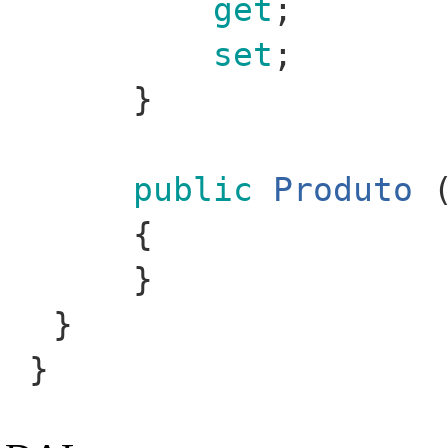
get
;
set
;
}
public
Produto
(
{
}
}
}