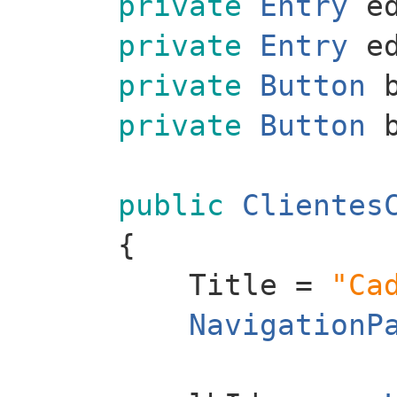
private
Entry
ed
private
Entry
ed
private
Button
b
private
Button
b
public
Clientes
{
Title =
"Ca
NavigationP