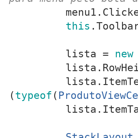
menu1.Click
this
.Toolba
lista =
new
lista.RowHe
lista.ItemT
(
typeof
(
ProdutoViewC
lista.ItemT
StackLayout