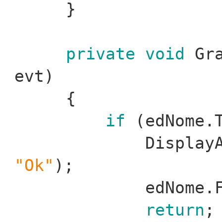
}
private
void
Gra
evt)
{
if
(edNome.
Display
"Ok"
);
edNome.
return
;