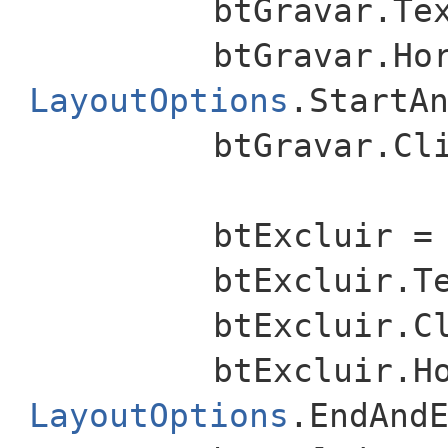
btGravar.Te
btGravar.Ho
LayoutOptions
.StartA
btGravar.Cl
btExcluir 
btExcluir.T
btExcluir.C
btExcluir.H
LayoutOptions
.EndAnd