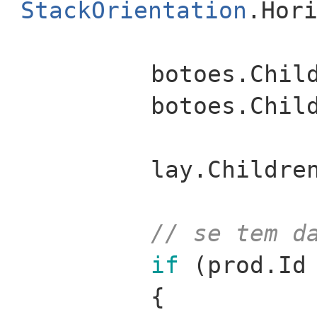
StackOrientation
.Hor
botoes.Chil
botoes.Chil
lay.Childre
// se tem d
if
(prod.Id
{