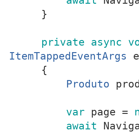
await
Naviga
}
private
async
v
ItemTappedEventArgs
e
{
Produto
prod
var
page =
await
Naviga