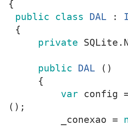
{
public
class
DAL
:
{
private
SQLite.N
public
DAL
()
{
var
config 
();
_conexao =