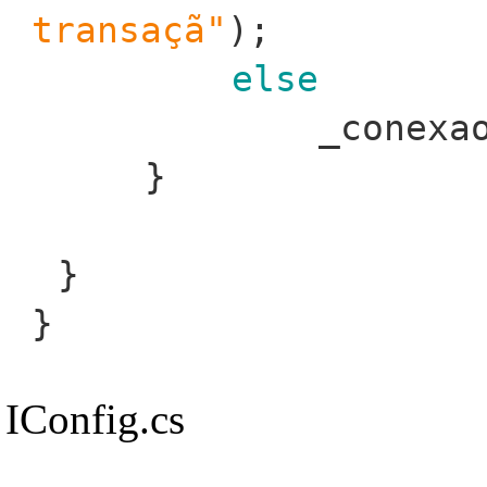
transaçã"
);
else
_conexa
}
}
}
IConfig.cs