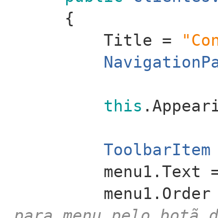
{
Title =
"Co
NavigationP
this
.Appear
ToolbarItem
menu1.Text
menu1.Orde
para menu pelo botã 