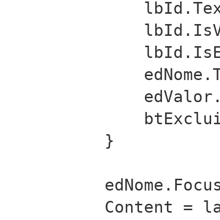
lbId.Te
lbId.Is
lbId.Is
edNome.
edValor
btExclu
}
edNome.Focu
Content = l