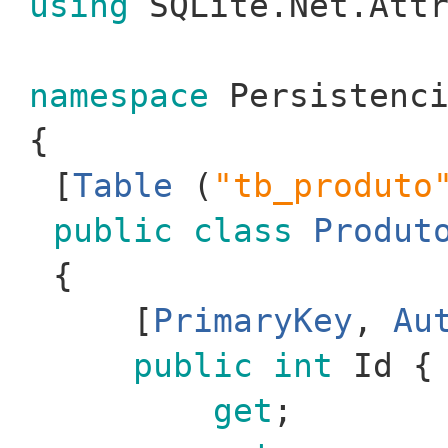
using
SQLite.Net.Attr
namespace
Persistenci
{
[
Table
(
"tb_produto
public
class
Produt
{
[
PrimaryKey
,
Au
public
int
Id {
get
;