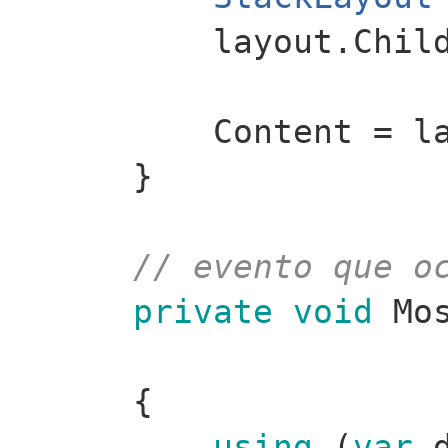
layout.Chil
Content = l
}
// evento que o
private
void
Mos
{
using
(
var
d