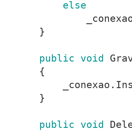
else
_conexa
}
public
void
Grav
{
_conexao.In
}
public
void
Dele