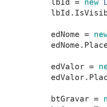
lbId =
new
lbId.IsVisi
edNome =
ne
edNome.Plac
edValor =
n
edValor.Pla
btGravar =