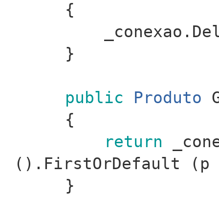
{
_conexao.De
}
public
Produto
G
{
return
_cone
().FirstOrDefault (p
}