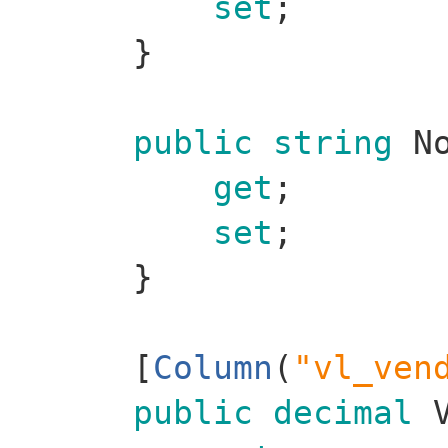
set
;
}
public
string
No
get
;
set
;
}
[
Column
(
"vl_ven
public
decimal
V