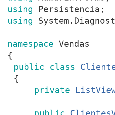
using
Persistencia;
using
System.Diagnost
namespace
Vendas
{
public
class
Client
{
private
ListVie
public
Clientes