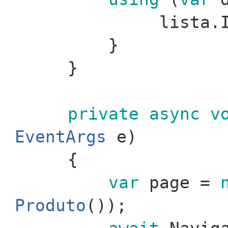
lista.I
}
}
private
async
v
EventArgs
e)
{
var
page =
Produto
());