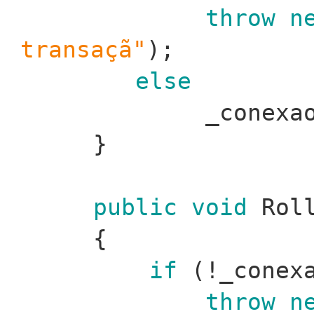
throw
n
transaçã"
);
else
_conexa
}
public
void
Roll
{
if
(!_conexa
throw
n