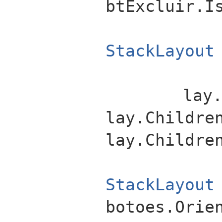
btExcluir.I
StackLayout
lay.Children
lay.Childre
lay.Childre
StackLayout
botoes.Orie