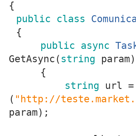
{
public
class
Comunic
{
public
async
Tas
GetAsync(
string
param)
{
string
url 
(
"http://teste.market.
param);