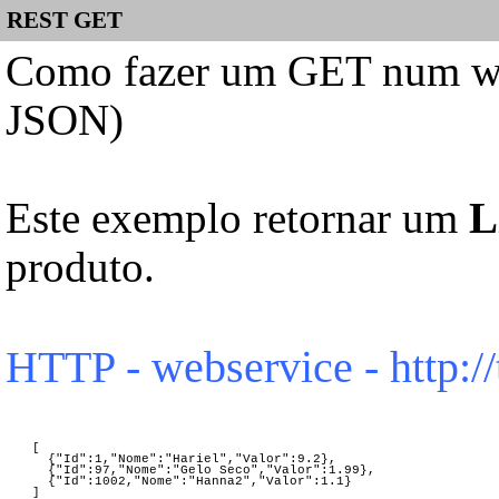
REST GET
Como fazer um GET num web
JSON)
Este exemplo retornar um
Li
produto.
HTTP - webservice - http:/
[
{"Id":1,"Nome":"Hariel","Valor":9.2},
{"Id":97,"Nome":"Gelo Seco","Valor":1.99},
{"Id":1002,"Nome":"Hanna2","Valor":1.1}
]