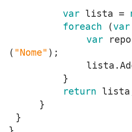
var
lista =
foreach
(
var
var
repo
(
"Nome"
);
lista.Ad
}
return
lista
}
}
}