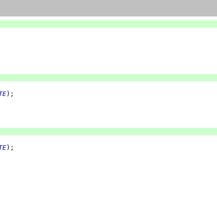
TE
);
TE
);