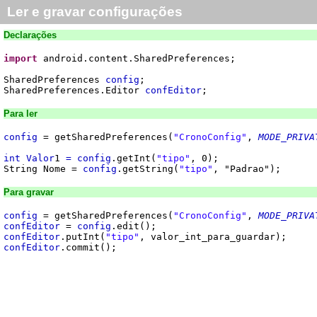
Ler e gravar configurações
Declarações
import
android.content.SharedPreferences;
SharedPreferences
config
;
SharedPreferences.Editor
confEditor
;
Para ler
config
= getSharedPreferences(
"CronoConfig"
,
MODE_PRIVA
int Valor
1
= config
.getInt(
"tipo"
, 0);
String Nome =
config
.getString(
"tipo"
, "Padrao");
Para gravar
config
= getSharedPreferences(
"CronoConfig"
,
MODE_PRIVA
confEditor
=
config
.edit();
confEditor
.putInt(
"tipo"
, valor_int_para_guardar);
confEditor
.commit();