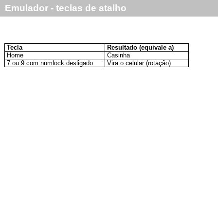
Emulador - teclas de atalho
Tecla
Resultado (equivale a)
Home
Casinha
7 ou 9 com numlock desligado
Vira o celular (rotação)