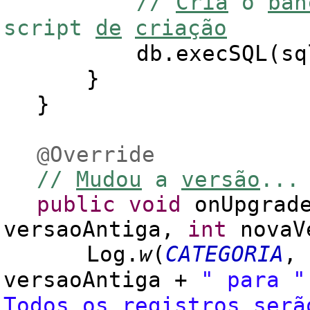
//
Cria
o
ban
script
de
criação
db.execSQL(sq
}
}
@Override
//
Mudou
a
versão
...
public
void
onUpgrade
versaoAntiga,
int
novaV
Log.
w
(
CATEGORIA
,
versaoAntiga +
" pa
Todos os registros serã