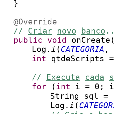
}
@Override
//
Criar
novo
banco
.
public
void
onCreate(
Log.
i
(
CATEGORIA
,
int
qtdeScripts 
//
Executa
cada
s
for
(
int
i = 0; i
String sql =
Log.
i
(
CATEGOR