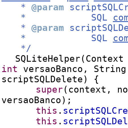
*
@param
scriptSQLCr
* SQL
co
*
@param
scriptSQLDe
* SQL
co
*/
SQLiteHelper(Context
int
versaoBanco, String
scriptSQLDelete) {
super
(context, n
versaoBanco);
this
.
scriptSQLCre
this
.
scriptSQLDel