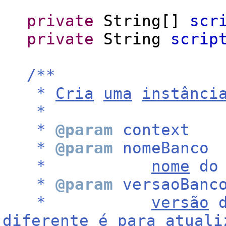
private
String[]
scr
private
String
scrip
/**
*
Cria
uma
instânci
*
*
@param
context
*
@param
nomeBanco
*
nome
d
*
@param
versaoBanc
*
versão
diferente
é
para
atuali