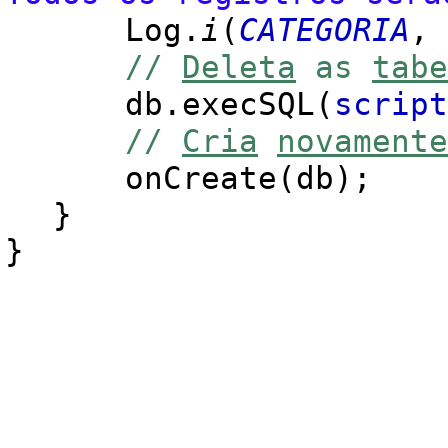
Log.
i
(
CATEGORIA
,
//
Deleta
as
tabe
db.execSQL(
script
//
Cria
novamente
onCreate(db);
}
}