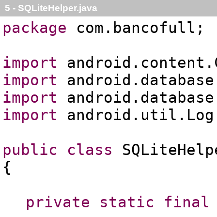
5 - SQLiteHelper.java
package
com.bancofull;
import
android.content.
import
android.database
import
android.database
import
android.util.Log
public
class
SQLiteHel
{
private
static
final